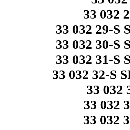
33 032 
33 032 29-S
33 032 30-S
33 032 31-S
33 032 32-S
33 032 
33 032 
33 032 