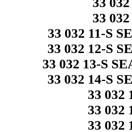
33 032
33 032
33 032 11-S
33 032 12-S
33 032 13-S 
33 032 14-S
33 032 
33 032 
33 032 