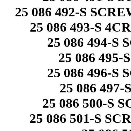
25 086 492-S SCR
25 086 493-S 4
25 086 494-S
25 086 495
25 086 496-S
25 086 497
25 086 500-S
25 086 501-S S