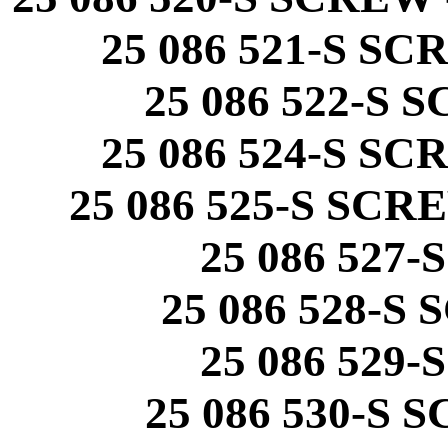
25 086 521-S S
25 086 522-S
25 086 524-S S
25 086 525-S SC
25 086 527
25 086 528-S
25 086 529
25 086 530-S