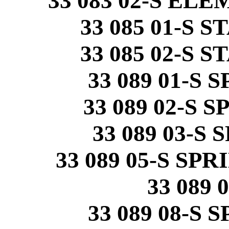
33 083 02-S EL
33 085 01-S
33 085 02-S
33 089 01-S
33 089 02-S 
33 089 03-S
33 089 05-S S
33 089 
33 089 08-S