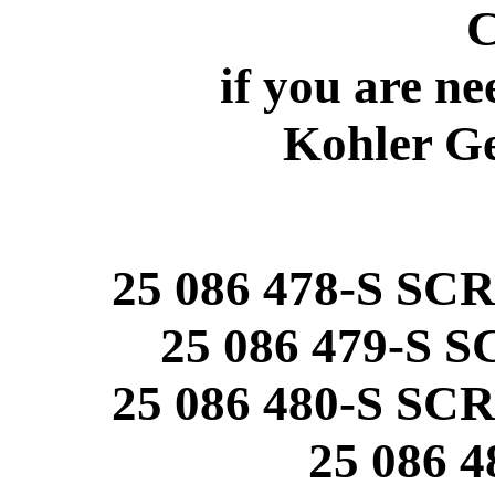
C
if you are ne
Kohler Ge
25 086 478-S S
25 086 479-S
25 086 480-S S
25 086 