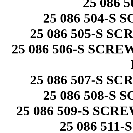
25 086 
25 086 504-S
25 086 505-S S
25 086 506-S SCR
25 086 507-S S
25 086 508-S
25 086 509-S SCR
25 086 511