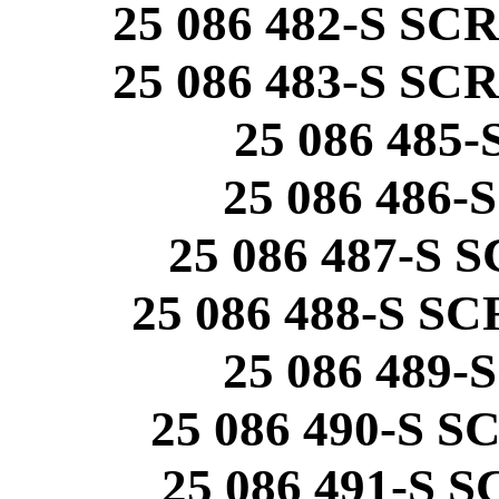
25 086 482-S S
25 086 483-S S
25 086 485
25 086 486
25 086 487-S
25 086 488-S 
25 086 489
25 086 490-S
25 086 491-S