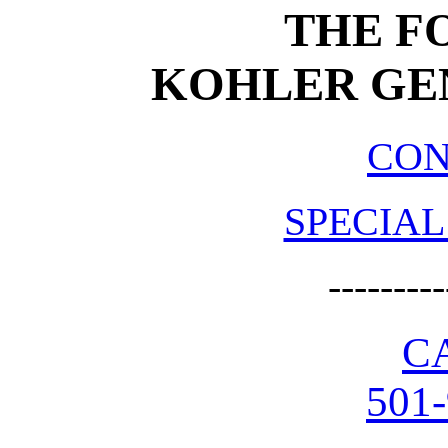
THE F
KOHLER GE
CON
SPECIAL
---------
C
501