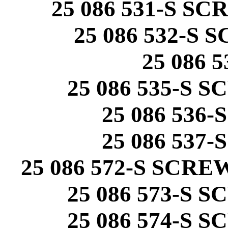
25 086 531-S S
25 086 532-S
25 086 
25 086 535-S 
25 086 536
25 086 537
25 086 572-S SCRE
25 086 573-S 
25 086 574-S 