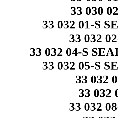
33 030 
33 032 01-S 
33 032 0
33 032 04-S SEA
33 032 05-S 
33 032 
33 032 
33 032 0