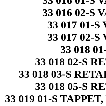
33 016 01-S
33 016 02-S
33 017 01-
33 017 02-
33 018 0
33 018 02-S 
33 018 03-S RET
33 018 05-S 
33 019 01-S TAPPET